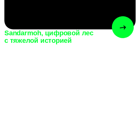
+7-812-643-21-07
INFO@HPTX.CO
VIMEO
YOUTUBE
INSTAGRAM
BEHANCE
TELEGRAM
ИП БАСКОВ А.С.
ОГРНИП: 318784700173583
ИНН: 780161175322
191119, САНКТ-ПЕТЕРБУРГ,
ЗВЕНИГОРОДСКАЯ УЛ., Д. 9-11
DESIGN &
©2024
DEVELOPMENT
HPTX