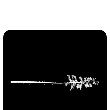
MEL Science
⠀∘
SimpleWine
⠀∘
Spotify
⠀∘⠀
mail.ru
⠀∘⠀
re:Store
⠀∘
Город Роботов
⠀∘
Департамент культуры города
Москвы
⠀∘
Комитеты по культуре и
туризму
Санкт-Петербурга
⠀∘
Creativity is to discover a
Музей искусства Санкт-
Петербурга ХХ-ХХI веков
If one brings up an idiosyn
(МИСП)
⠀∘⠀
Ночь света в
gives will necessarily be un
Гатчине
⠀∘⠀
Планетарий 1
⠀∘
РБК-Петербург
⠀∘
Татнефть
⠀∘⠀
Точка кипения
⠀∘⠀
Центральный выставочный зал
МАНЕЖ
НАПИСАТЬ НАМ