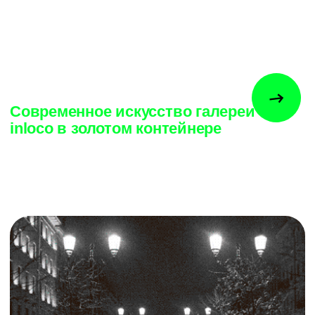
Историческая прогулка
по городу с дополненной
реальностью «Блокадные
маршруты»
AI инсталляция
для Газпром