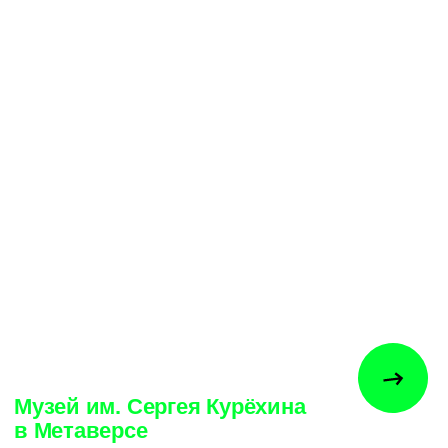
О студии
hptx — мультимедийная
студия, создающая
современное искусство на
языке технологий. Мы
предлагаем полный цикл
проекта в AR, VR, XR, Web и
CG — от концепции до
воплощения.
Клиенты
Dance Open
⠀∘⠀
LBL
⠀∘